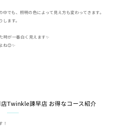
その中でも、照明の色によって見え方も変わってきます。
りします。
た時が一番白く見えます✨
ね😊✨
Twinkle諫早店 お得なコース紹介
す！