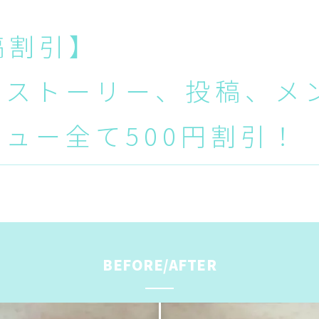
稿割引】
のストーリー、投稿、メ
ュー全て500円割引！
BEFORE/AFTER