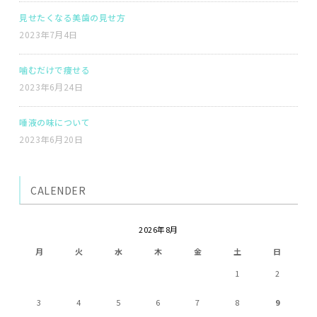
見せたくなる美歯の見せ方
2023年7月4日
噛むだけで痩せる
2023年6月24日
唾液の味について
2023年6月20日
CALENDER
2026年8月
月
火
水
木
金
土
日
1
2
3
4
5
6
7
8
9