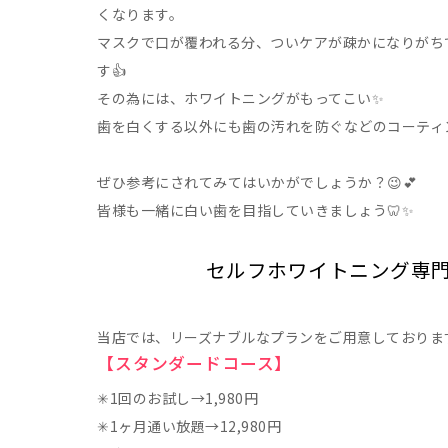
くなります。
マスクで口が覆われる分、ついケアが疎かになりがち
す👍
その為には、ホワイトニングがもってこい✨
歯を白くする以外にも歯の汚れを防ぐなどのコーティ
ぜひ参考にされてみてはいかがでしょうか？😉💕
皆様も一緒に白い歯を目指していきましょう🦷✨
セルフホワイトニング専門店
当店では、リーズナブルなプランをご用意しておりま
【スタンダードコース】
✳︎1回のお試し→1,980円
✳︎1ヶ月通い放題→12,980円