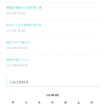
韓国料理後の口臭対策５選
2023年7月8日
見せたくなる美歯の見せ方
2023年7月4日
噛むだけで痩せる
2023年6月24日
唾液の味について
2023年6月20日
CALENDER
2026年8月
月
火
水
木
金
土
日